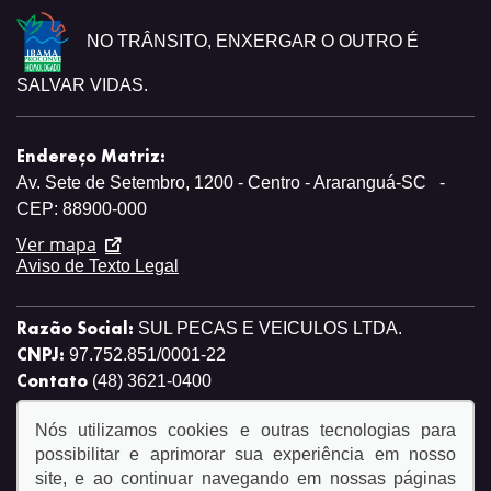
NO TRÂNSITO, ENXERGAR O OUTRO É
SALVAR VIDAS.
Endereço Matriz:
Av. Sete de Setembro, 1200 - Centro - Araranguá-SC
-
CEP: 88900-000
Ver mapa
Aviso de Texto Legal
Razão Social:
SUL PECAS E VEICULOS LTDA.
CNPJ:
97.752.851/0001-22
Contato
(48) 3621-0400
Nós utilizamos cookies e outras tecnologias para
possibilitar e aprimorar sua experiência em nosso
site, e ao continuar navegando em nossas páginas